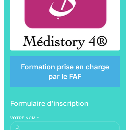
Formation prise en charge
par le FAF
Formulaire d’inscription
VOTRE NOM
*